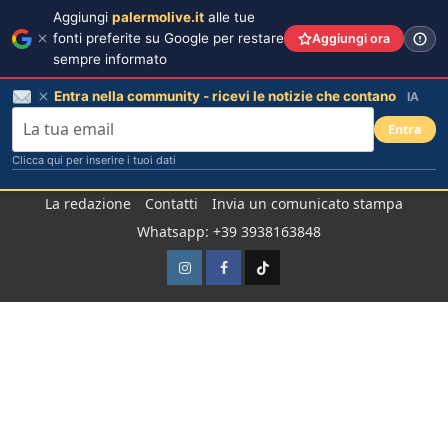
Aggiungi
palermolive.it
alle tue
fonti preferite su Google per restare
Aggiungi ora
sempre informato
Entra nella community - ricevi le notizie che contano
IA
Entra
Clicca qui per inserire i tuoi dati
Salta
La redazione
Contatti
Invia un comunicato stampa
al
Whatsapp: +39 3938163848
contenuto
Instagram
Facebook
TikTok