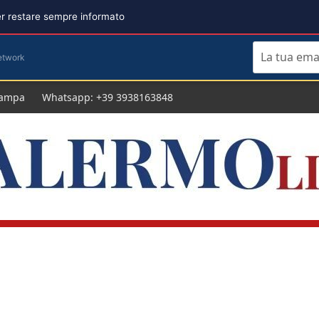
per restare sempre informato
etwork
tampa
Whatsapp: +39 3938163848