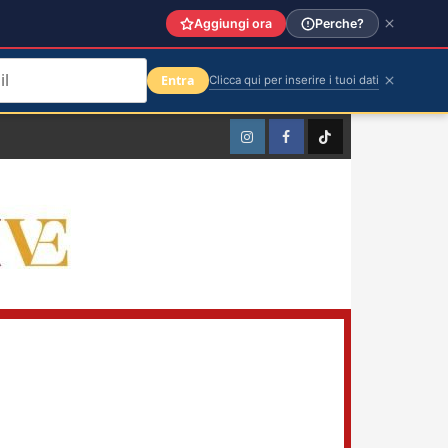
Aggiungi ora
Perche?
Entra
Clicca qui per inserire i tuoi dati
Instagram
Facebook
TikTok