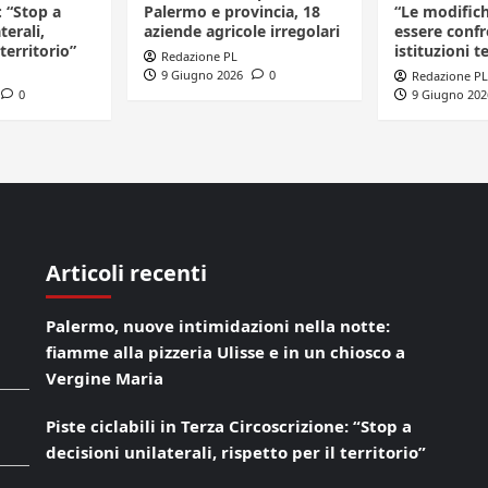
: “Stop a
Palermo e provincia, 18
“Le modific
terali,
aziende agricole irregolari
essere confr
 territorio”
istituzioni te
Redazione PL
9 Giugno 2026
0
Redazione PL
0
9 Giugno 202
Articoli recenti
Palermo, nuove intimidazioni nella notte:
fiamme alla pizzeria Ulisse e in un chiosco a
Vergine Maria
Piste ciclabili in Terza Circoscrizione: “Stop a
decisioni unilaterali, rispetto per il territorio”