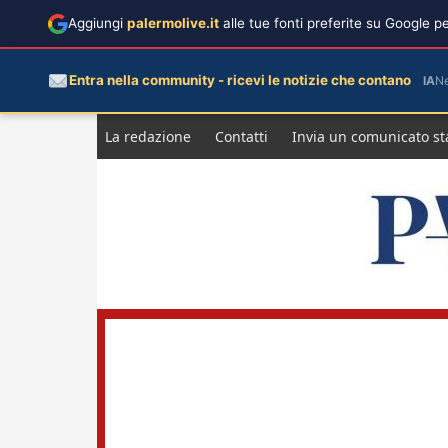
Aggiungi
palermolive.it
alle tue fonti preferite su Google 
Entra nella community - ricevi le notizie che contano
IA
N
Salta
La redazione
Contatti
Invia un comunicato s
al
contenuto