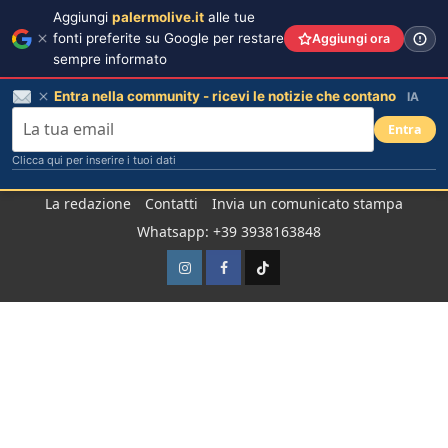
Aggiungi
palermolive.it
alle tue
fonti preferite su Google per restare
Aggiungi ora
sempre informato
Entra nella community - ricevi le notizie che contano
IA
Entra
Clicca qui per inserire i tuoi dati
Salta
La redazione
Contatti
Invia un comunicato stampa
al
Whatsapp: +39 3938163848
contenuto
Instagram
Facebook
TikTok