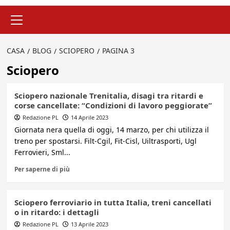
Menu
principale
CASA
BLOG
SCIOPERO
PAGINA 3
Sciopero
Sciopero nazionale Trenitalia, disagi tra ritardi e
corse cancellate: “Condizioni di lavoro peggiorate”
Redazione PL
14 Aprile 2023
Giornata nera quella di oggi, 14 marzo, per chi utilizza il
treno per spostarsi. Filt-Cgil, Fit-Cisl, Uiltrasporti, Ugl
Ferrovieri, Sml...
Per saperne di più
Sciopero ferroviario in tutta Italia, treni cancellati
o in ritardo: i dettagli
Redazione PL
13 Aprile 2023