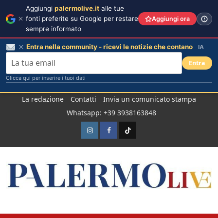
Aggiungi
palermolive.it
alle tue
fonti preferite su Google per restare
Aggiungi ora
sempre informato
Entra nella community - ricevi le notizie che contano
IA
Entra
Clicca qui per inserire i tuoi dati
Salta
La redazione
Contatti
Invia un comunicato stampa
al
Whatsapp: +39 3938163848
contenuto
Instagram
Facebook
TikTok