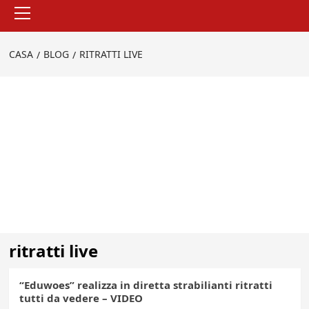
Menu
principale
CASA
BLOG
RITRATTI LIVE
ritratti live
“Eduwoes” realizza in diretta strabilianti ritratti
tutti da vedere – VIDEO