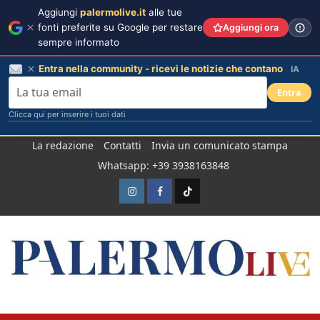
Aggiungi
palermolive.it
alle tue
fonti preferite su Google per restare
Aggiungi ora
sempre informato
Entra nella community - ricevi le notizie che contano
IA
Entra
Clicca qui per inserire i tuoi dati
Salta
La redazione
Contatti
Invia un comunicato stampa
al
Whatsapp: +39 3938163848
contenuto
Instagram
Facebook
TikTok