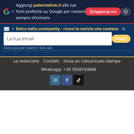
Aggiungi
palermolive.it
alle tue
fonti preferite su Google per restare
Aggiungi ora
sempre informato
Entra nella community - ricevi le notizie che contano
IA
Entra
Clicca qui per inserire i tuoi dati
Salta
La redazione
Contatti
Invia un comunicato stampa
al
Whatsapp: +39 3938163848
contenuto
Instagram
Facebook
TikTok