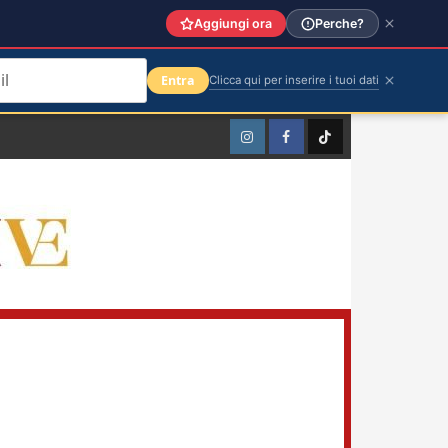
Aggiungi ora
Perche?
Entra
Clicca qui per inserire i tuoi dati
Instagram
Facebook
TikTok