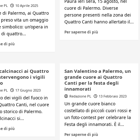
Paura ieri sera, 15 agosto, nel
ne PL
10 Aprile 2025
cuore di Palermo. Diverse
 di Palermo, ai Quattro
persone presenti nella zona dei
a preso vita un omaggio
Quattro Canti hanno allertato il...
 simbolico: un’opera in
Per saperne di più
di quattro...
e di più
calcinacci ai Quattro
San Valentino a Palermo, un
ntervengono i vigili
grande cuore ai Quattro
co
Canti per la festa degli
innamorati
ne PL
17 Giugno 2023
Redazione PL
13 Febbraio 2023
o dei vigili del fuoco in
Un grande cuore bianco
Quattro Canti, nel cuore
costellato di piccoli cuori rossi e
o storico di Palermo.
un foto-contest per celebrare la
cinacci si...
Festa degli innamorati. È il...
e di più
Per saperne di più