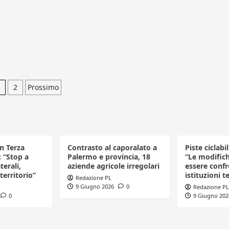
aginazione
2
Prossimo
egli
rticoli
in Terza
Contrasto al caporalato a
Piste ciclabi
: “Stop a
Palermo e provincia, 18
“Le modific
terali,
aziende agricole irregolari
essere confr
 territorio”
istituzioni te
Redazione PL
9 Giugno 2026
0
Redazione PL
0
9 Giugno 202