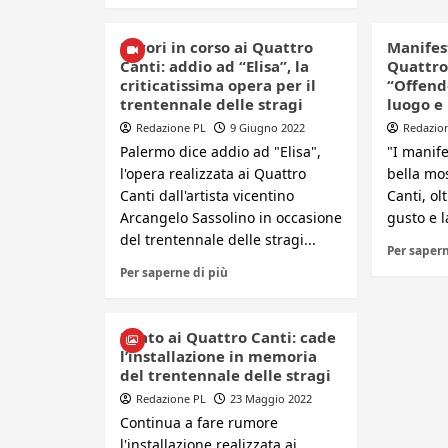
Lavori in corso ai Quattro
Manifest
Canti: addio ad “Elisa”, la
Quattro
criticatissima opera per il
“Offend
trentennale delle stragi
luogo e 
Redazione PL
9 Giugno 2022
Redazio
Palermo dice addio ad "Elisa",
"I manife
l'opera realizzata ai Quattro
bella mos
Canti dall'artista vicentino
Canti, ol
Arcangelo Sassolino in occasione
gusto e la
del trentennale delle stragi...
Per sapern
Per saperne di più
Boato ai Quattro Canti: cade
l’installazione in memoria
del trentennale delle stragi
Redazione PL
23 Maggio 2022
Continua a fare rumore
l'installazione realizzata ai