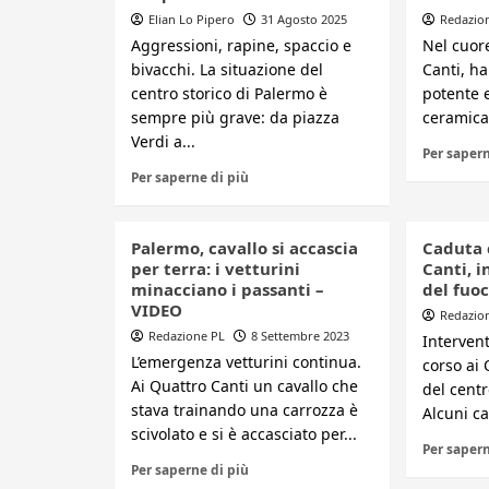
Elian Lo Pipero
31 Agosto 2025
Redazio
Aggressioni, rapine, spaccio e
Nel cuore
bivacchi. La situazione del
Canti, h
centro storico di Palermo è
potente e
sempre più grave: da piazza
ceramica 
Verdi a...
Per sapern
Per saperne di più
Palermo, cavallo si accascia
Caduta 
per terra: i vetturini
Canti, i
minacciano i passanti –
del fuo
VIDEO
Redazio
Redazione PL
8 Settembre 2023
Intervent
L’emergenza vetturini continua.
corso ai 
Ai Quattro Canti un cavallo che
del centr
stava trainando una carrozza è
Alcuni cal
scivolato e si è accasciato per...
Per sapern
Per saperne di più