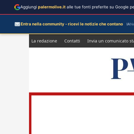
Aggiungi
palermolive.it
alle tue fonti preferite su Google 
Entra nella community - ricevi le notizie che contano
IA
N
Salta
La redazione
Contatti
Invia un comunicato s
al
contenuto