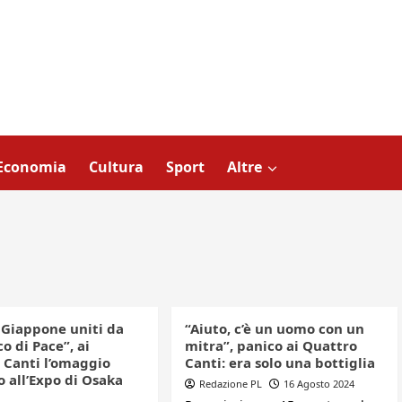
Economia
Cultura
Sport
Altre
e Giappone uniti da
“Aiuto, c’è un uomo con un
o di Pace”, ai
mitra”, panico ai Quattro
 Canti l’omaggio
Canti: era solo una bottiglia
 all’Expo di Osaka
Redazione PL
16 Agosto 2024