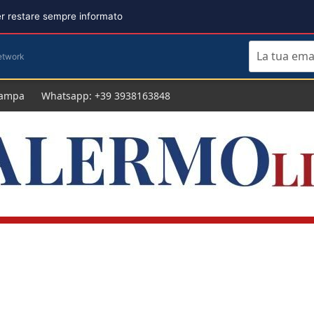
per restare sempre informato
etwork
tampa
Whatsapp: +39 3938163848