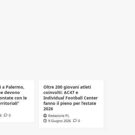
li a Palermo,
Oltre 200 giovani atleti
he devono
coinvolti: AC47 e
ontate con le
Individual Football Center
rritoriali”
fanno il pieno per l’estate
2026
6
0
Redazione PL
9 Giugno 2026
0