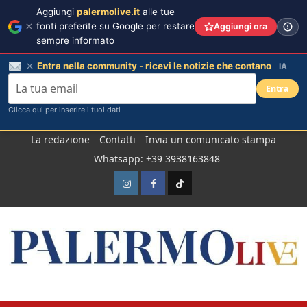
Aggiungi
palermolive.it
alle tue
fonti preferite su Google per restare
Aggiungi ora
sempre informato
Entra nella community - ricevi le notizie che contano
IA
Entra
Clicca qui per inserire i tuoi dati
Salta
La redazione
Contatti
Invia un comunicato stampa
al
Whatsapp: +39 3938163848
contenuto
Instagram
Facebook
TikTok