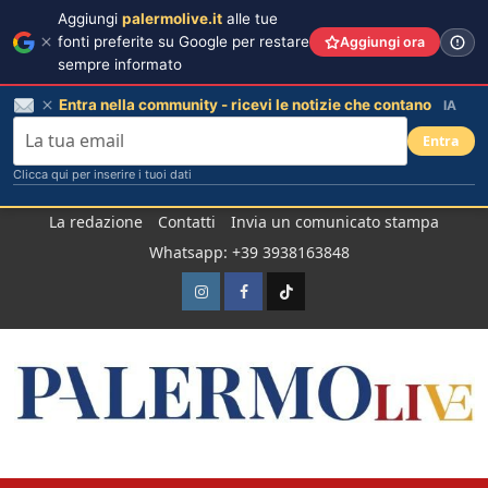
Aggiungi
palermolive.it
alle tue
fonti preferite su Google per restare
Aggiungi ora
sempre informato
Entra nella community - ricevi le notizie che contano
IA
Entra
Clicca qui per inserire i tuoi dati
Salta
La redazione
Contatti
Invia un comunicato stampa
al
Whatsapp: +39 3938163848
contenuto
Instagram
Facebook
TikTok