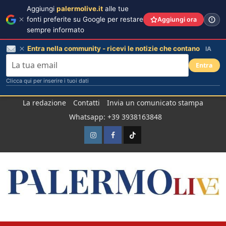
Aggiungi
palermolive.it
alle tue
fonti preferite su Google per restare
Aggiungi ora
sempre informato
Entra nella community - ricevi le notizie che contano
IA
Entra
Clicca qui per inserire i tuoi dati
Salta
La redazione
Contatti
Invia un comunicato stampa
al
Whatsapp: +39 3938163848
contenuto
Instagram
Facebook
TikTok