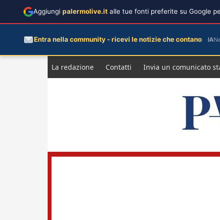
Aggiungi
palermolive.it
alle tue fonti preferite su Google 
Entra nella community - ricevi le notizie che contano
IA
N
Salta
La redazione
Contatti
Invia un comunicato s
al
contenuto