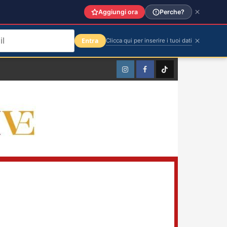
Aggiungi ora
Perche?
Entra
Clicca qui per inserire i tuoi dati
Instagram
Facebook
TikTok