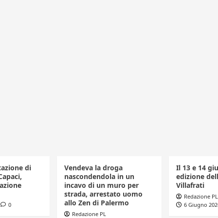
tazione di
Vendeva la droga
Il 13 e 14 gi
Capaci,
nascondendola in un
edizione dell
azione
incavo di un muro per
Villafrati
strada, arrestato uomo
Redazione PL
allo Zen di Palermo
0
6 Giugno 202
Redazione PL