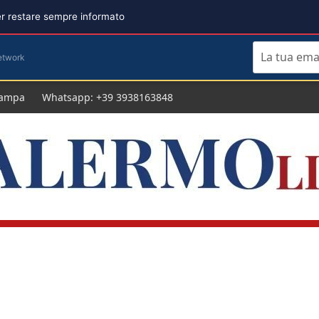
per restare sempre informato
etwork
tampa
Whatsapp: +39 3938163848