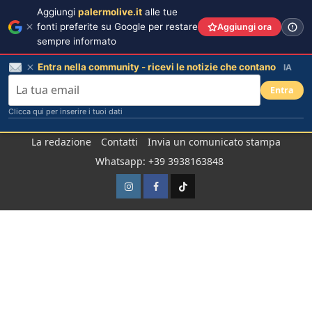
Aggiungi
palermolive.it
alle tue
fonti preferite su Google per restare
Aggiungi ora
sempre informato
Entra nella community - ricevi le notizie che contano
IA
Entra
Clicca qui per inserire i tuoi dati
Salta
La redazione
Contatti
Invia un comunicato stampa
al
Whatsapp: +39 3938163848
contenuto
Instagram
Facebook
TikTok