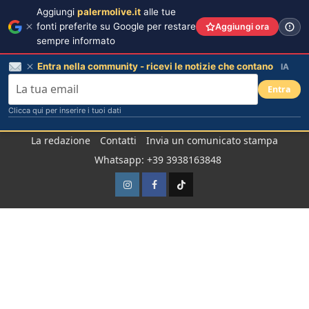
Aggiungi
palermolive.it
alle tue
fonti preferite su Google per restare
Aggiungi ora
sempre informato
Entra nella community - ricevi le notizie che contano
IA
Entra
Clicca qui per inserire i tuoi dati
Salta
La redazione
Contatti
Invia un comunicato stampa
al
Whatsapp: +39 3938163848
contenuto
Instagram
Facebook
TikTok