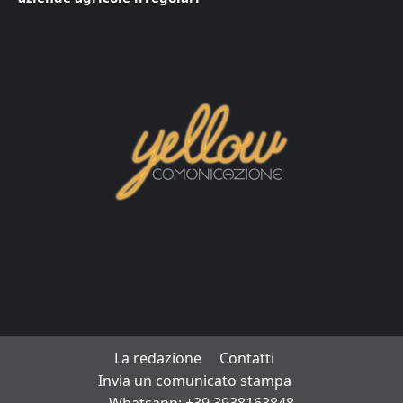
La redazione
Contatti
Invia un comunicato stampa
Whatsapp: +39 3938163848