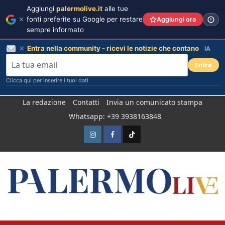
Aggiungi
palermolive.it
alle tue
fonti preferite su Google per restare
Aggiungi ora
sempre informato
Entra nella community - ricevi le notizie che contano
IA
Entra
Clicca qui per inserire i tuoi dati
Salta
La redazione
Contatti
Invia un comunicato stampa
al
Whatsapp: +39 3938163848
contenuto
Instagram
Facebook
TikTok