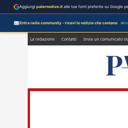
Aggiungi
palermolive.it
alle tue fonti preferite su Google 
Entra nella community - ricevi le notizie che contano
IA
N
Salta
La redazione
Contatti
Invia un comunicato s
al
contenuto