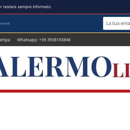
per restare sempre informato
etwork
tampa
Whatsapp: +39 3938163848