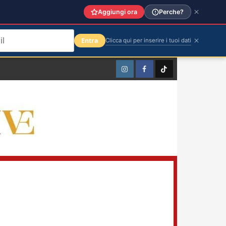
Aggiungi ora
Perche?
Entra
Clicca qui per inserire i tuoi dati
Instagram
Facebook
TikTok