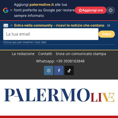
Aggiungi
palermolive.it
alle tue
fonti preferite su Google per restare
Aggiungi ora
sempre informato
Entra nella community - ricevi le notizie che contano
IA
Entra
Clicca qui per inserire i tuoi dati
Salta
La redazione
Contatti
Invia un comunicato stampa
al
Whatsapp: +39 3938163848
contenuto
Instagram
Facebook
TikTok