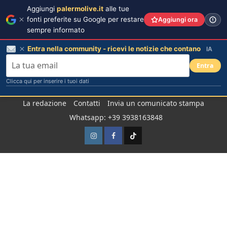
Aggiungi
palermolive.it
alle tue
fonti preferite su Google per restare
Aggiungi ora
sempre informato
Entra nella community - ricevi le notizie che contano
IA
Entra
Clicca qui per inserire i tuoi dati
Salta
La redazione
Contatti
Invia un comunicato stampa
al
Whatsapp: +39 3938163848
contenuto
Instagram
Facebook
TikTok