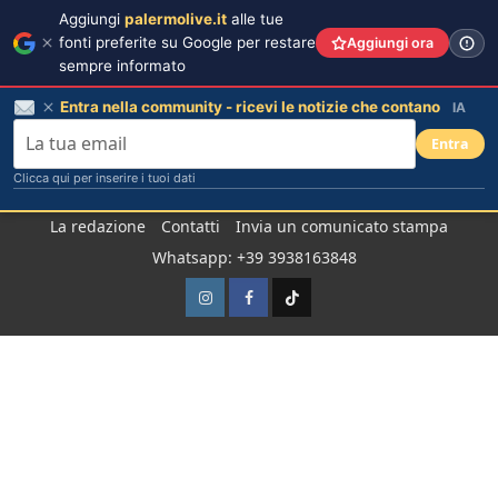
Aggiungi
palermolive.it
alle tue
fonti preferite su Google per restare
Aggiungi ora
sempre informato
Entra nella community - ricevi le notizie che contano
IA
Entra
Clicca qui per inserire i tuoi dati
Salta
La redazione
Contatti
Invia un comunicato stampa
al
Whatsapp: +39 3938163848
contenuto
Instagram
Facebook
TikTok