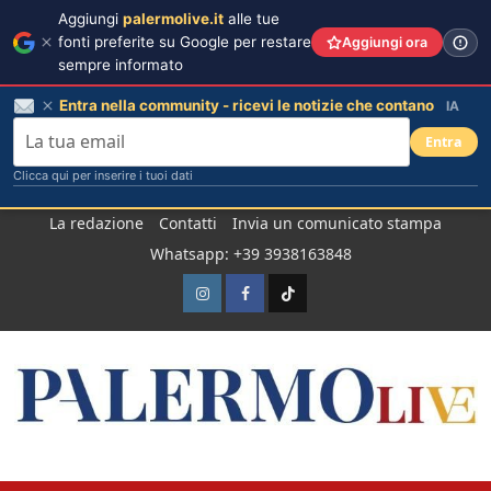
Aggiungi
palermolive.it
alle tue
fonti preferite su Google per restare
Aggiungi ora
sempre informato
Entra nella community - ricevi le notizie che contano
IA
Entra
Clicca qui per inserire i tuoi dati
Salta
La redazione
Contatti
Invia un comunicato stampa
al
Whatsapp: +39 3938163848
contenuto
Instagram
Facebook
TikTok