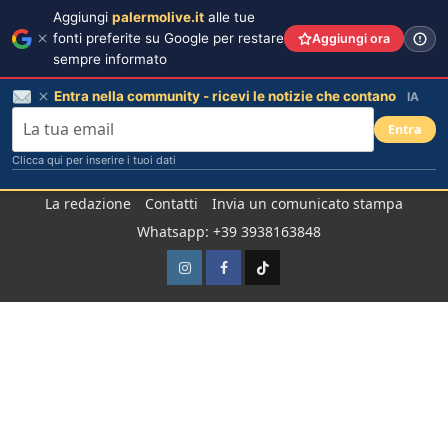
Aggiungi
palermolive.it
alle tue
fonti preferite su Google per restare
Aggiungi ora
sempre informato
Entra nella community - ricevi le notizie che contano
IA
Entra
Clicca qui per inserire i tuoi dati
Salta
La redazione
Contatti
Invia un comunicato stampa
al
Whatsapp: +39 3938163848
contenuto
Instagram
Facebook
TikTok