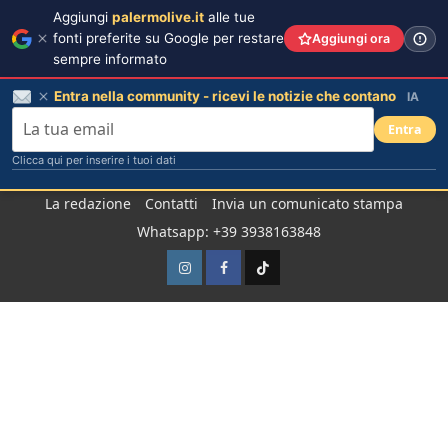
Aggiungi
palermolive.it
alle tue
fonti preferite su Google per restare
Aggiungi ora
sempre informato
Entra nella community - ricevi le notizie che contano
IA
Entra
Clicca qui per inserire i tuoi dati
Salta
La redazione
Contatti
Invia un comunicato stampa
al
Whatsapp: +39 3938163848
contenuto
Instagram
Facebook
TikTok