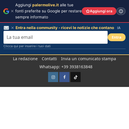
Aggiungi
palermolive.it
alle tue
fonti preferite su Google per restare
Aggiungi ora
sempre informato
Entra nella community - ricevi le notizie che contano
IA
Entra
Clicca qui per inserire i tuoi dati
Salta
La redazione
Contatti
Invia un comunicato stampa
al
Whatsapp: +39 3938163848
contenuto
Instagram
Facebook
TikTok