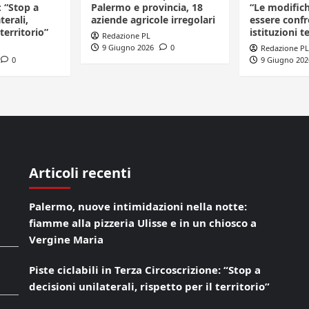
: “Stop a
Palermo e provincia, 18
“Le modific
terali,
aziende agricole irregolari
essere confr
 territorio”
istituzioni te
Redazione PL
9 Giugno 2026
0
Redazione PL
0
9 Giugno 202
Articoli recenti
Palermo, nuove intimidazioni nella notte:
fiamme alla pizzeria Ulisse e in un chiosco a
Vergine Maria
Piste ciclabili in Terza Circoscrizione: “Stop a
decisioni unilaterali, rispetto per il territorio”