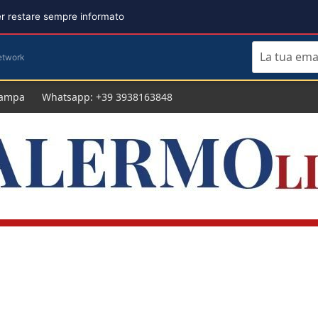
per restare sempre informato
etwork
tampa
Whatsapp: +39 3938163848