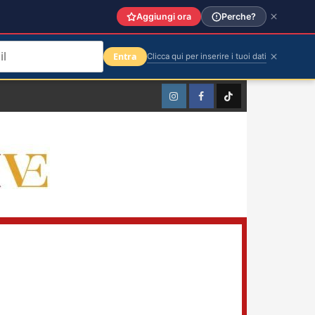
Aggiungi ora
Perche?
Entra
Clicca qui per inserire i tuoi dati
Instagram
Facebook
TikTok