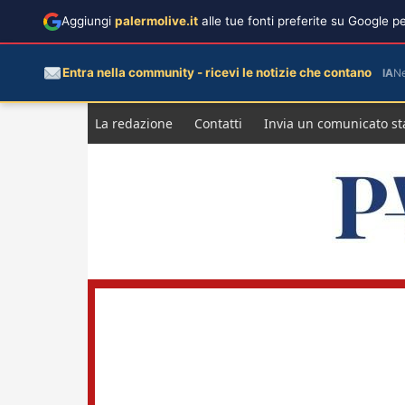
Aggiungi
palermolive.it
alle tue fonti preferite su Google 
Entra nella community - ricevi le notizie che contano
IA
N
Salta
La redazione
Contatti
Invia un comunicato s
al
contenuto