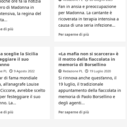
poche ore fa la notizia
Fan in ansia e preoccupazione
vero di Madonna in
per Madonna. La cantante è
ntensiva, la regina del
ricoverata in terapia intensiva a
ta...
causa di una seria infezione...
e di più
Per saperne di più
sceglie la Sicilia
«La mafia non si scarcera» è
eggiare il suo
il motto della fiaccolata in
anno
memoria di Borsellino
ne PL
9 Agosto 2022
Redazione PL
19 Luglio 2020
ar di fama mondiale
Si rinnova anche quest’anno, il
 all'anagrafe Louise
19 luglio, il tradizionale
 Ciccone, avrebbe scelto
appuntamento della fiaccolata in
a per festeggiare il suo
memoria di Paolo Borsellino e
no. La...
degli agenti...
e di più
Per saperne di più