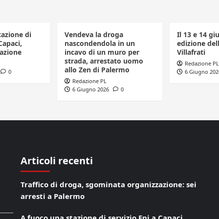
tazione di
Vendeva la droga
Il 13 e 14 gi
Capaci,
nascondendola in un
edizione dell
azione
incavo di un muro per
Villafrati
strada, arrestato uomo
Redazione PL
allo Zen di Palermo
0
6 Giugno 202
Redazione PL
6 Giugno 2026
0
Articoli recenti
Traffico di droga, sgominata organizzazione: sei
arresti a Palermo
A fuoco una stazione di servizio Eni a Capaci,