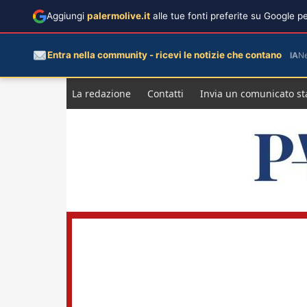
Aggiungi
palermolive.it
alle tue fonti preferite su Google 
Entra nella community - ricevi le notizie che contano
IA
N
Salta
La redazione
Contatti
Invia un comunicato s
al
contenuto