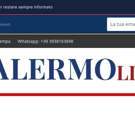
per restare sempre informato
etwork
tampa
Whatsapp: +39 3938163848