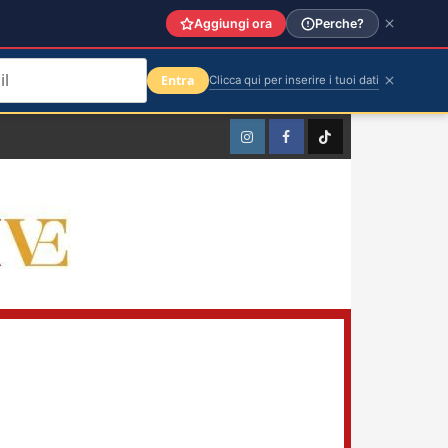
Aggiungi ora
Perche?
Entra
Clicca qui per inserire i tuoi dati
Instagram
Facebook
TikTok