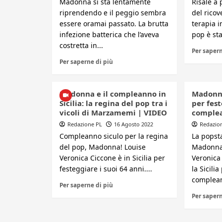
Madonna si sta lentamente
Risale a 
riprendendo e il peggio sembra
del rico
essere oramai passato. La brutta
terapia i
infezione batterica che l’aveva
pop è sta
costretta in...
Per sapern
Per saperne di più
Madonna e il compleanno in
Madonna 
Sicilia: la regina del pop tra i
per fest
vicoli di Marzamemi | VIDEO
comple
Redazione PL
16 Agosto 2022
Redazio
Compleanno siculo per la regina
La popst
del pop, Madonna! Louise
Madonna,
Veronica Ciccone è in Sicilia per
Veronica
festeggiare i suoi 64 anni....
la Sicili
complean
Per saperne di più
Per sapern