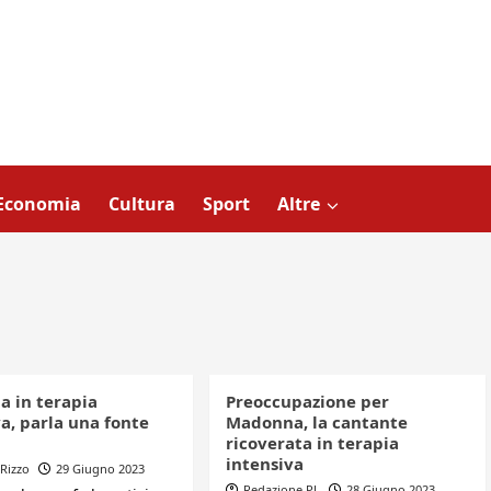
Economia
Cultura
Sport
Altre
 in terapia
Preoccupazione per
a, parla una fonte
Madonna, la cantante
ricoverata in terapia
intensiva
Rizzo
29 Giugno 2023
Redazione PL
28 Giugno 2023