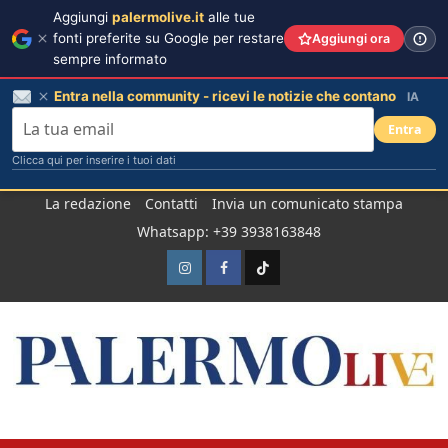
Aggiungi
palermolive.it
alle tue
fonti preferite su Google per restare
Aggiungi ora
sempre informato
Entra nella community - ricevi le notizie che contano
IA
Entra
Clicca qui per inserire i tuoi dati
Salta
La redazione
Contatti
Invia un comunicato stampa
al
Whatsapp: +39 3938163848
contenuto
Instagram
Facebook
TikTok