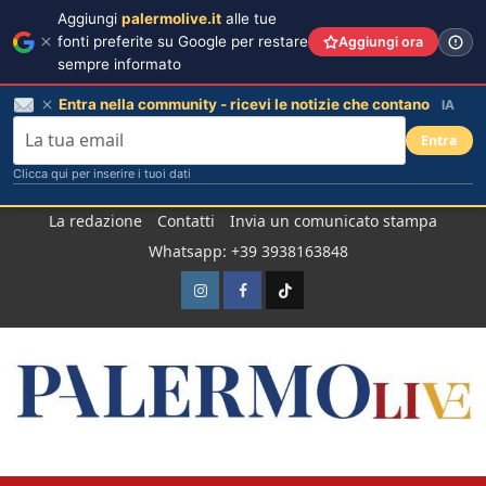
Aggiungi
palermolive.it
alle tue
fonti preferite su Google per restare
Aggiungi ora
sempre informato
Entra nella community - ricevi le notizie che contano
IA
Entra
Clicca qui per inserire i tuoi dati
Salta
La redazione
Contatti
Invia un comunicato stampa
al
Whatsapp: +39 3938163848
contenuto
Instagram
Facebook
TikTok