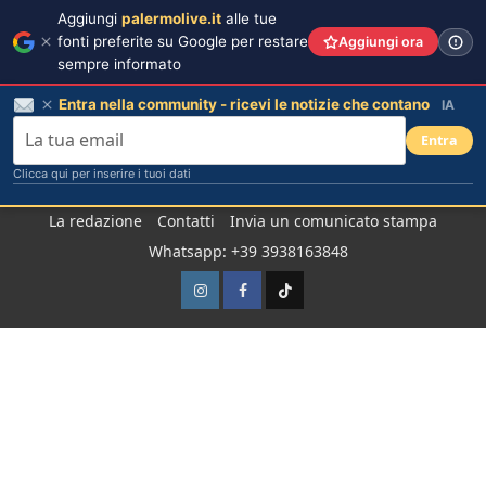
Aggiungi
palermolive.it
alle tue
fonti preferite su Google per restare
Aggiungi ora
sempre informato
Entra nella community - ricevi le notizie che contano
IA
Entra
Clicca qui per inserire i tuoi dati
Salta
La redazione
Contatti
Invia un comunicato stampa
al
Whatsapp: +39 3938163848
contenuto
Instagram
Facebook
TikTok