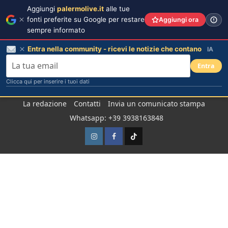
Aggiungi
palermolive.it
alle tue
fonti preferite su Google per restare
Aggiungi ora
sempre informato
Entra nella community - ricevi le notizie che contano
IA
Entra
Clicca qui per inserire i tuoi dati
Salta
La redazione
Contatti
Invia un comunicato stampa
al
Whatsapp: +39 3938163848
contenuto
Instagram
Facebook
TikTok