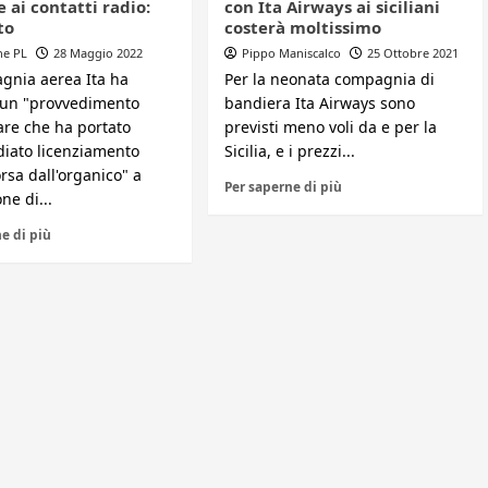
 ai contatti radio:
con Ita Airways ai siciliani
to
costerà moltissimo
ne PL
28 Maggio 2022
Pippo Maniscalco
25 Ottobre 2021
gnia aerea Ita ha
Per la neonata compagnia di
 un "provvedimento
bandiera Ita Airways sono
are che ha portato
previsti meno voli da e per la
diato licenziamento
Sicilia, e i prezzi...
orsa dall'organico" a
Per saperne di più
ne di...
e di più