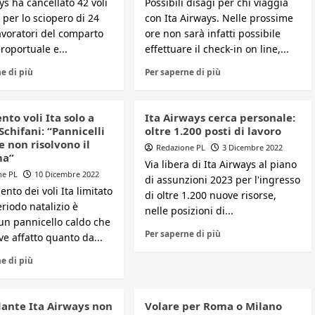
ys ha cancellato 42 voli
Possibili disagi per chi viaggia
 per lo sciopero di 24
con Ita Airways. Nelle prossime
avoratori del comparto
ore non sarà infatti possibile
roportuale e...
effettuare il check-in on line,...
e di più
Per saperne di più
to voli Ita solo a
Ita Airways cerca personale:
Schifani: “Pannicelli
oltre 1.200 posti di lavoro
e non risolvono il
Redazione PL
3 Dicembre 2022
ma”
Via libera di Ita Airways al piano
ne PL
10 Dicembre 2022
di assunzioni 2023 per l'ingresso
ento dei voli Ita limitato
di oltre 1.200 nuove risorse,
eriodo natalizio è
nelle posizioni di...
 un pannicello caldo che
Per saperne di più
ve affatto quanto da...
e di più
nte Ita Airways non
Volare per Roma o Milano