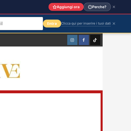
Aggiungi ora
Perche?
Entra
Clicca qui per inserire i tuoi dati
Instagram
Facebook
TikTok