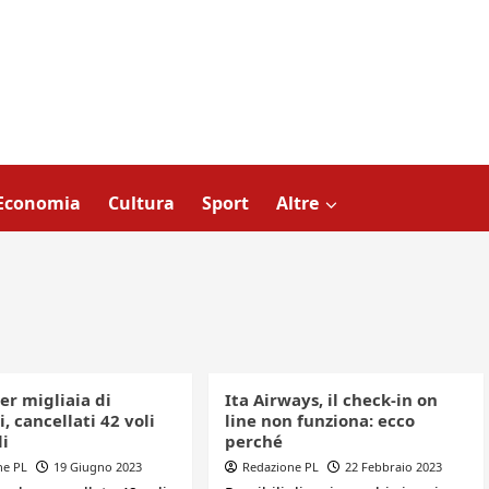
Economia
Cultura
Sport
Altre
er migliaia di
Ita Airways, il check-in on
i, cancellati 42 voli
line non funziona: ecco
li
perché
ne PL
19 Giugno 2023
Redazione PL
22 Febbraio 2023