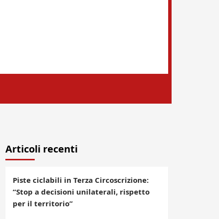
Articoli recenti
Piste ciclabili in Terza Circoscrizione:
“Stop a decisioni unilaterali, rispetto
per il territorio”