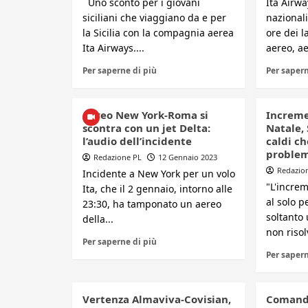
Uno sconto per i giovani
Ita Airwa
siciliani che viaggiano da e per
nazionali
la Sicilia con la compagnia aerea
ore dei l
Ita Airways....
aereo, ae
Per saperne di più
Per sapern
Aereo New York-Roma si
Incremen
scontra con un jet Delta:
Natale, 
l’audio dell’incidente
caldi ch
proble
Redazione PL
12 Gennaio 2023
Redazio
Incidente a New York per un volo
"L'increm
Ita, che il 2 gennaio, intorno alle
al solo p
23:30, ha tamponato un aereo
soltanto
della...
non risol
Per saperne di più
Per sapern
Vertenza Almaviva-Covisian,
Comanda