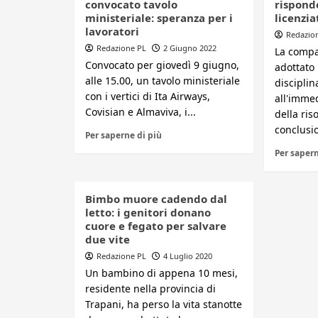
convocato tavolo
risponde
ministeriale: speranza per i
licenzia
lavoratori
Redazio
Redazione PL
2 Giugno 2022
La compa
Convocato per giovedì 9 giugno,
adottato
alle 15.00, un tavolo ministeriale
disciplin
con i vertici di Ita Airways,
all'imme
Covisian e Almaviva, i...
della ris
conclusio
Per saperne di più
Per sapern
Bimbo muore cadendo dal
letto: i genitori donano
cuore e fegato per salvare
due vite
Redazione PL
4 Luglio 2020
Un bambino di appena 10 mesi,
residente nella provincia di
Trapani, ha perso la vita stanotte