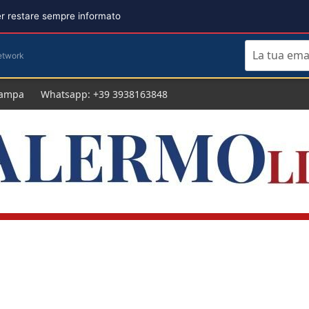
per restare sempre informato
etwork
tampa
Whatsapp: +39 3938163848