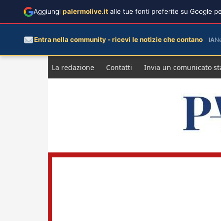
Aggiungi
palermolive.it
alle tue fonti preferite su Google 
Entra nella community - ricevi le notizie che contano
IA
N
Salta
La redazione
Contatti
Invia un comunicato s
al
contenuto