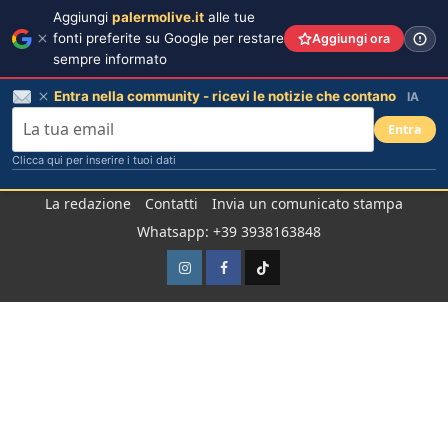
Aggiungi
palermolive.it
alle tue
fonti preferite su Google per restare
Aggiungi ora
sempre informato
Entra nella community - ricevi le notizie che contano
IA
Entra
Clicca qui per inserire i tuoi dati
Salta
La redazione
Contatti
Invia un comunicato stampa
al
Whatsapp: +39 3938163848
contenuto
Instagram
Facebook
TikTok