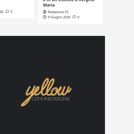
Maria
26
0
Redazione PL
9 Giugno 2026
0