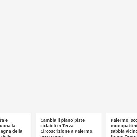
ra e
Cambia il piano piste
Palermo, sco
buona la
ciclabili in Terza
monopattini 
segna della
Circoscrizione a Palermo,
sabbia vicino
 delle
ecco come
fiume Oreto