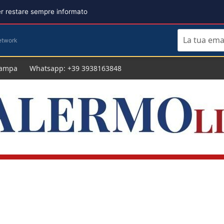
per restare sempre informato
etwork
tampa
Whatsapp: +39 3938163848