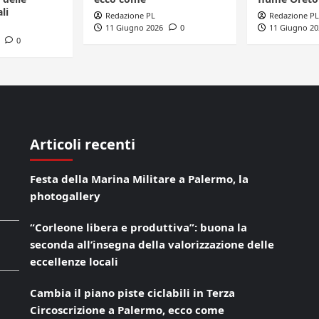
li
Redazione PL
Redazione PL
11 Giugno 2026
0
11 Giugno 20
0
Articoli recenti
Festa della Marina Militare a Palermo, la
photogallery
“Corleone libera e produttiva”: buona la
seconda all’insegna della valorizzazione delle
eccellenze locali
Cambia il piano piste ciclabili in Terza
Circoscrizione a Palermo, ecco come