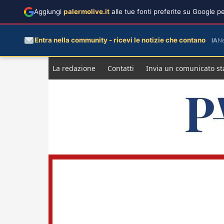
Aggiungi
palermolive.it
alle tue fonti preferite su Google 
Entra nella community - ricevi le notizie che contano
IA
N
Salta
La redazione
Contatti
Invia un comunicato s
al
contenuto