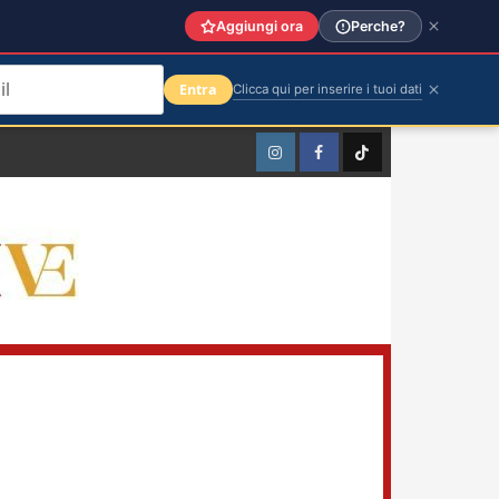
Aggiungi ora
Perche?
Entra
Clicca qui per inserire i tuoi dati
Instagram
Facebook
TikTok