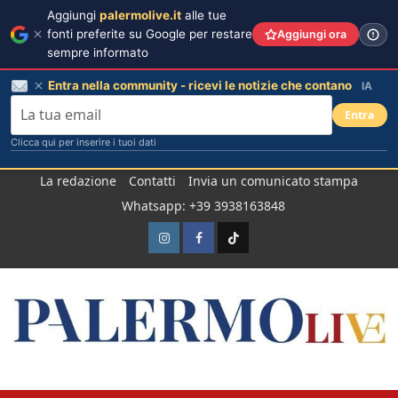
Aggiungi
palermolive.it
alle tue
fonti preferite su Google per restare
Aggiungi ora
sempre informato
Entra nella community - ricevi le notizie che contano
IA
Entra
Clicca qui per inserire i tuoi dati
Salta
La redazione
Contatti
Invia un comunicato stampa
al
Whatsapp: +39 3938163848
contenuto
Instagram
Facebook
TikTok