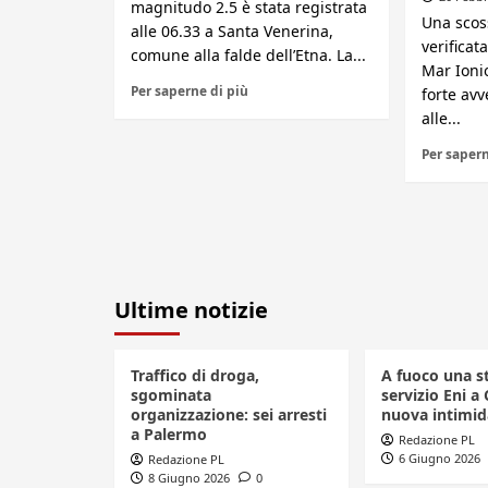
magnitudo 2.5 è stata registrata
Una scoss
alle 06.33 a Santa Venerina,
verifica
comune alla falde dell’Etna. La...
Mar Ioni
Per saperne di più
forte avv
alle...
Per sapern
Ultime notizie
Traffico di droga,
A fuoco una s
sgominata
servizio Eni a 
organizzazione: sei arresti
nuova intimid
a Palermo
Redazione PL
6 Giugno 2026
Redazione PL
8 Giugno 2026
0