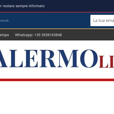
per restare sempre informato
etwork
tampa
Whatsapp: +39 3938163848