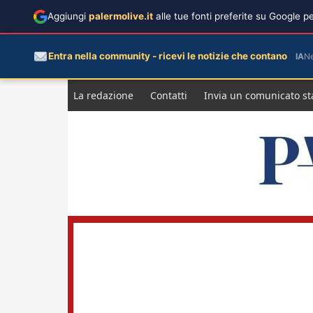
Aggiungi
palermolive.it
alle tue fonti preferite su Google 
Entra nella community - ricevi le notizie che contano
IA
N
Salta
La redazione
Contatti
Invia un comunicato s
al
contenuto