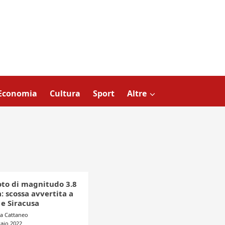
Economia
Cultura
Sport
Altre
to di magnitudo 3.8
ia: scossa avvertita a
 e Siracusa
a Cattaneo
aio 2022