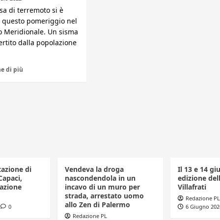
a di terremoto si è
ta questo pomeriggio nel
o Meridionale. Un sisma
ertito dalla popolazione
e di più
tazione di
Vendeva la droga
Il 13 e 14 gi
Capaci,
nascondendola in un
edizione dell
azione
incavo di un muro per
Villafrati
strada, arrestato uomo
Redazione PL
allo Zen di Palermo
0
6 Giugno 202
Redazione PL