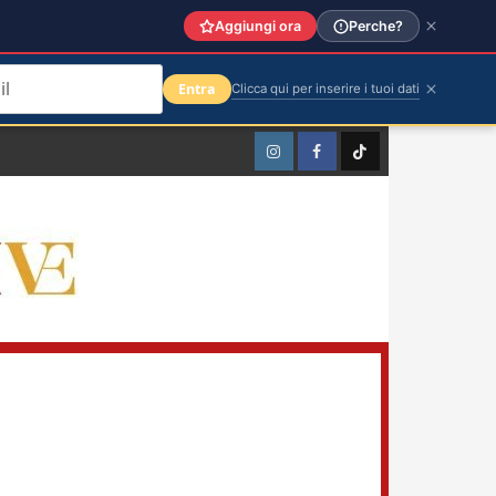
Aggiungi ora
Perche?
Entra
Clicca qui per inserire i tuoi dati
Instagram
Facebook
TikTok