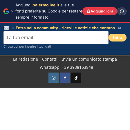
Aggiungi
palermolive.it
alle tue
fonti preferite su Google per restare
Aggiungi ora
sempre informato
Entra nella community - ricevi le notizie che contano
IA
Entra
Clicca qui per inserire i tuoi dati
Salta
La redazione
Contatti
Invia un comunicato stampa
al
Whatsapp: +39 3938163848
contenuto
Instagram
Facebook
TikTok