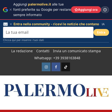
Aggiungi
palermolive.it
alle tue
fonti preferite su Google per restare
Aggiungi ora
sempre informato
Entra nella community - ricevi le notizie che contano
IA
Entra
Clicca qui per inserire i tuoi dati
Salta
La redazione
Contatti
Invia un comunicato stampa
al
Whatsapp: +39 3938163848
contenuto
Instagram
Facebook
TikTok