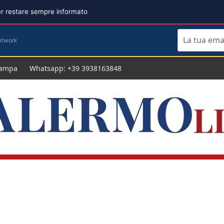
per restare sempre informato
etwork
tampa
Whatsapp: +39 3938163848