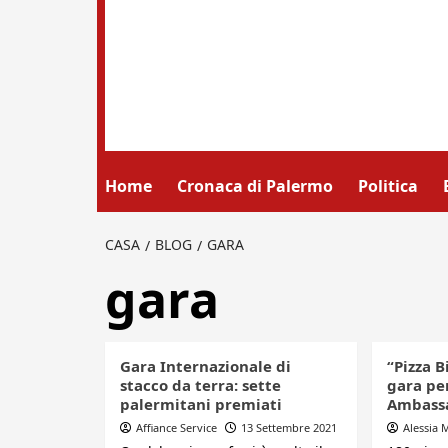
Home
Cronaca di Palermo
Politica
CASA
BLOG
GARA
gara
Gara Internazionale di
“Pizza B
stacco da terra: sette
gara pe
palermitani premiati
Ambass
Affiance Service
13 Settembre 2021
Alessia