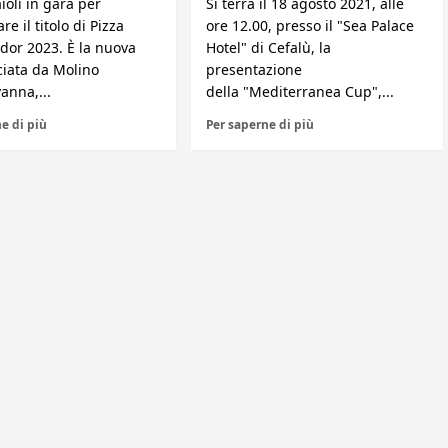
ioli in gara per
Si terrà il 18 agosto 2021, alle
re il titolo di Pizza
ore 12.00, presso il "Sea Palace
or 2023. È la nuova
Hotel" di Cefalù, la
ciata da Molino
presentazione
anna,...
della "Mediterranea Cup",...
e di più
Per saperne di più