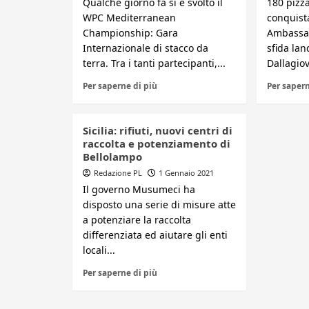
Qualche giorno fa si è svolto il
180 pizza
WPC Mediterranean
conquista
Championship: Gara
Ambassad
Internazionale di stacco da
sfida lan
terra. Tra i tanti partecipanti,...
Dallagiov
Per saperne di più
Per sapern
Sicilia: rifiuti, nuovi centri di
raccolta e potenziamento di
Bellolampo
Redazione PL
1 Gennaio 2021
Il governo Musumeci ha
disposto una serie di misure atte
a potenziare la raccolta
differenziata ed aiutare gli enti
locali...
Per saperne di più