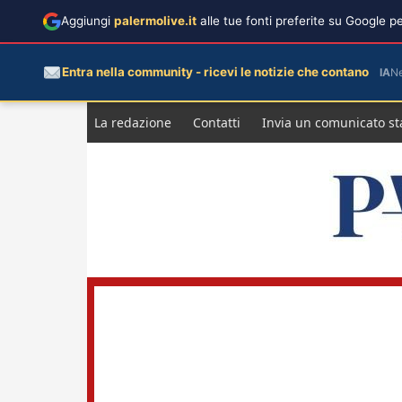
Aggiungi
palermolive.it
alle tue fonti preferite su Google 
Entra nella community - ricevi le notizie che contano
IA
N
Salta
La redazione
Contatti
Invia un comunicato s
al
contenuto