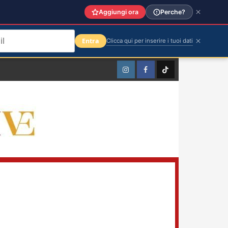
Aggiungi ora
Perche?
Entra
Clicca qui per inserire i tuoi dati
Instagram
Facebook
TikTok