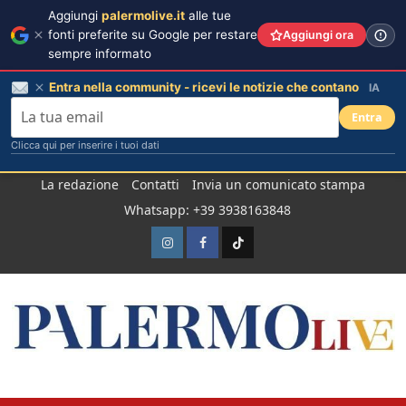
Aggiungi
palermolive.it
alle tue
fonti preferite su Google per restare
Aggiungi ora
sempre informato
Entra nella community - ricevi le notizie che contano
IA
Entra
Clicca qui per inserire i tuoi dati
Salta
La redazione
Contatti
Invia un comunicato stampa
al
Whatsapp: +39 3938163848
contenuto
Instagram
Facebook
TikTok