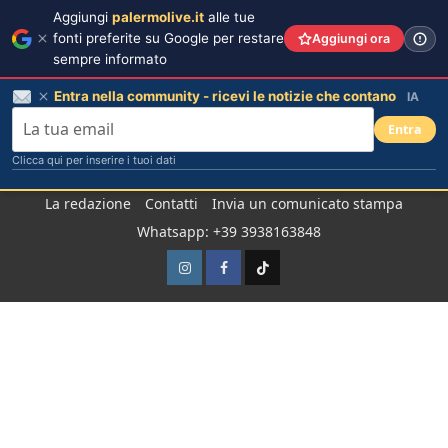
Aggiungi
palermolive.it
alle tue
fonti preferite su Google per restare
Aggiungi ora
sempre informato
Entra nella community - ricevi le notizie che contano
IA
Entra
Clicca qui per inserire i tuoi dati
Salta
La redazione
Contatti
Invia un comunicato stampa
al
Whatsapp: +39 3938163848
contenuto
Instagram
Facebook
TikTok