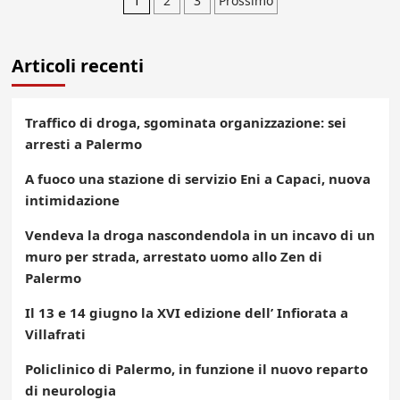
Paginazione
1
2
3
Prossimo
degli
Articoli recenti
articoli
Traffico di droga, sgominata organizzazione: sei
arresti a Palermo
A fuoco una stazione di servizio Eni a Capaci, nuova
intimidazione
Vendeva la droga nascondendola in un incavo di un
muro per strada, arrestato uomo allo Zen di
Palermo
Il 13 e 14 giugno la XVI edizione dell’ Infiorata a
Villafrati
Policlinico di Palermo, in funzione il nuovo reparto
di neurologia