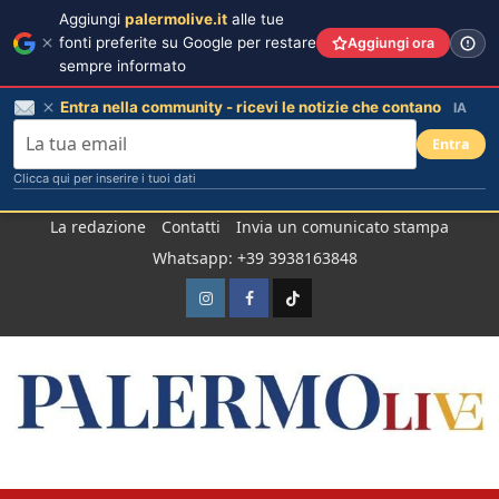
Aggiungi
palermolive.it
alle tue
fonti preferite su Google per restare
Aggiungi ora
sempre informato
Entra nella community - ricevi le notizie che contano
IA
Entra
Clicca qui per inserire i tuoi dati
Salta
La redazione
Contatti
Invia un comunicato stampa
al
Whatsapp: +39 3938163848
contenuto
Instagram
Facebook
TikTok