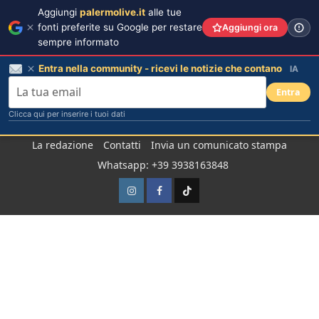
Aggiungi
palermolive.it
alle tue
fonti preferite su Google per restare
Aggiungi ora
sempre informato
Entra nella community - ricevi le notizie che contano
IA
Entra
Clicca qui per inserire i tuoi dati
Salta
La redazione
Contatti
Invia un comunicato stampa
al
Whatsapp: +39 3938163848
contenuto
Instagram
Facebook
TikTok