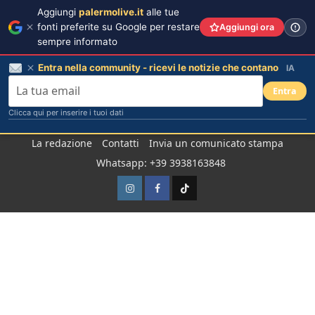
Aggiungi
palermolive.it
alle tue
fonti preferite su Google per restare
Aggiungi ora
sempre informato
Entra nella community - ricevi le notizie che contano
IA
Entra
Clicca qui per inserire i tuoi dati
Salta
La redazione
Contatti
Invia un comunicato stampa
al
Whatsapp: +39 3938163848
contenuto
Instagram
Facebook
TikTok