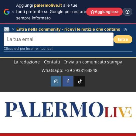
Aggiungi
palermolive.it
alle tue
fonti preferite su Google per restare
Aggiungi ora
sempre informato
Entra nella community - ricevi le notizie che contano
IA
Entra
Clicca qui per inserire i tuoi dati
Salta
La redazione
Contatti
Invia un comunicato stampa
al
Whatsapp: +39 3938163848
contenuto
Instagram
Facebook
TikTok