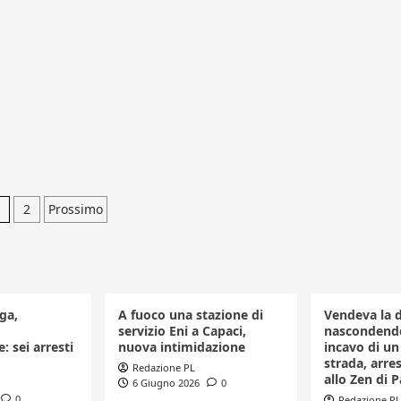
aginazione
2
Prossimo
egli
rticoli
ga,
A fuoco una stazione di
Vendeva la 
servizio Eni a Capaci,
nascondendo
: sei arresti
nuova intimidazione
incavo di u
strada, arr
Redazione PL
allo Zen di 
6 Giugno 2026
0
0
Redazione PL