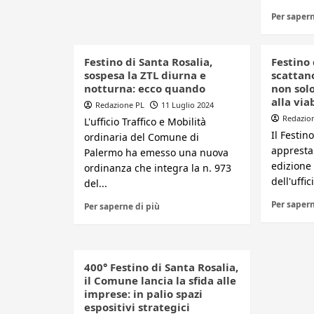
Per sapern
Festino di Santa Rosalia,
Festino 
sospesa la ZTL diurna e
scattano
notturna: ecco quando
non solo
alla via
Redazione PL
11 Luglio 2024
Redazio
L'ufficio Traffico e Mobilità
Il Festin
ordinaria del Comune di
appresta
Palermo ha emesso una nuova
edizione 
ordinanza che integra la n. 973
dell'uffic
del...
Per sapern
Per saperne di più
400° Festino di Santa Rosalia,
il Comune lancia la sfida alle
imprese: in palio spazi
espositivi strategici