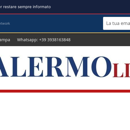
per restare sempre informato
etwork
tampa
Whatsapp: +39 3938163848