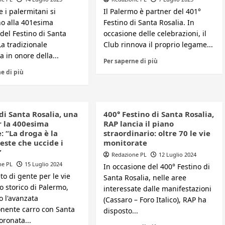
 i palermitani si
Il Palermo è partner del 401°
o alla 401esima
Festino di Santa Rosalia. In
del Festino di Santa
occasione delle celebrazioni, il
La tradizionale
Club rinnova il proprio legame...
a in onore della...
Per saperne di più
e di più
di Santa Rosalia, una
400° Festino di Santa Rosalia,
r la 400esima
RAP lancia il piano
: “La droga è la
straordinario: oltre 70 le vie
este che uccide i
monitorate
”
Redazione PL
12 Luglio 2024
ne PL
15 Luglio 2024
In occasione del 400° Festino di
o di gente per le vie
Santa Rosalia, nelle aree
o storico di Palermo,
interessate dalle manifestazioni
 l'avanzata
(Cassaro – Foro Italico), RAP ha
onente carro con Santa
disposto...
oronata...