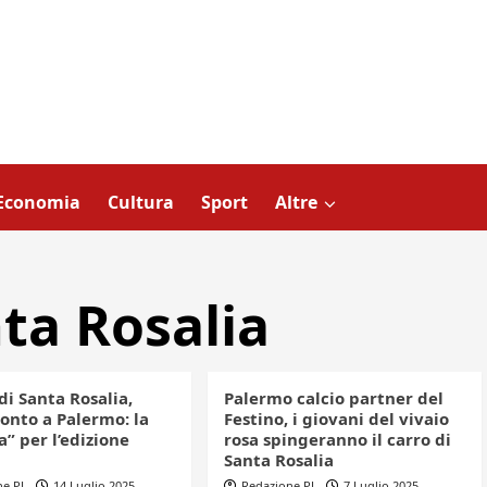
Economia
Cultura
Sport
Altre
nta Rosalia
di Santa Rosalia,
Palermo calcio partner del
onto a Palermo: la
Festino, i giovani del vivaio
a” per l’edizione
rosa spingeranno il carro di
Santa Rosalia
ne PL
14 Luglio 2025
Redazione PL
7 Luglio 2025