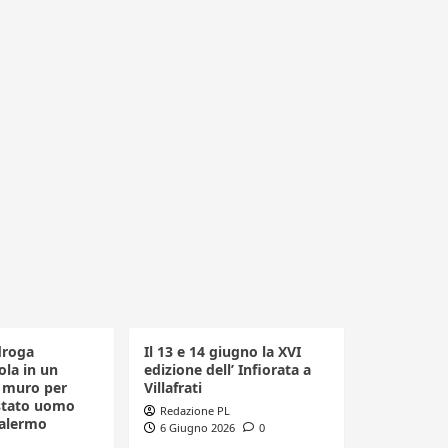
droga
Il 13 e 14 giugno la XVI
la in un
edizione dell’ Infiorata a
n muro per
Villafrati
estato uomo
Redazione PL
Palermo
6 Giugno 2026
0