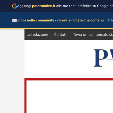
Aggiungi
palermolive.it
alle tue fonti preferite su Google 
Entra nella community - ricevi le notizie che contano
IA
N
Salta
La redazione
Contatti
Invia un comunicato s
al
contenuto