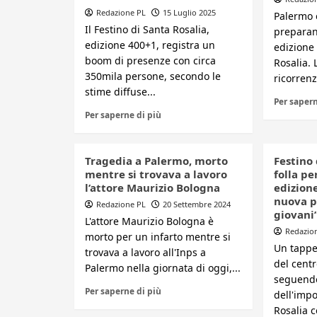
Redazione PL
15 Luglio 2025
Palermo e
Il Festino di Santa Rosalia,
preparan
edizione 400+1, registra un
edizione 
boom di presenze con circa
Rosalia. 
350mila persone, secondo le
ricorrenz
stime diffuse...
Per sapern
Per saperne di più
Tragedia a Palermo, morto
Festino 
mentre si trovava a lavoro
folla pe
l’attore Maurizio Bologna
edizione
nuova p
Redazione PL
20 Settembre 2024
giovani
L'attore Maurizio Bologna è
Redazio
morto per un infarto mentre si
Un tappet
trovava a lavoro all'Inps a
del centr
Palermo nella giornata di oggi,...
seguendo
Per saperne di più
dell'imp
Rosalia c