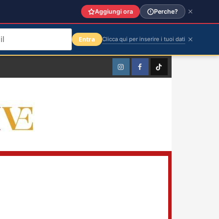
Aggiungi ora
Perche?
Entra
Clicca qui per inserire i tuoi dati
Instagram
Facebook
TikTok