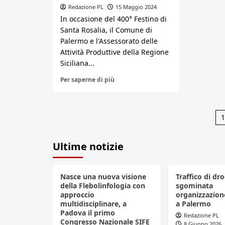
Redazione PL
15 Maggio 2024
In occasione del 400° Festino di
Santa Rosalia, il Comune di
Palermo e l'Assessorato delle
Attività Produttive della Regione
Siciliana...
Per saperne di più
P
1
d
Ultime notizie
a
Nasce una nuova visione
Traffico di dro
della Flebolinfologia con
sgominata
approccio
organizzazione
multidisciplinare, a
a Palermo
Padova il primo
Redazione PL
Congresso Nazionale SIFE
8 Giugno 2026