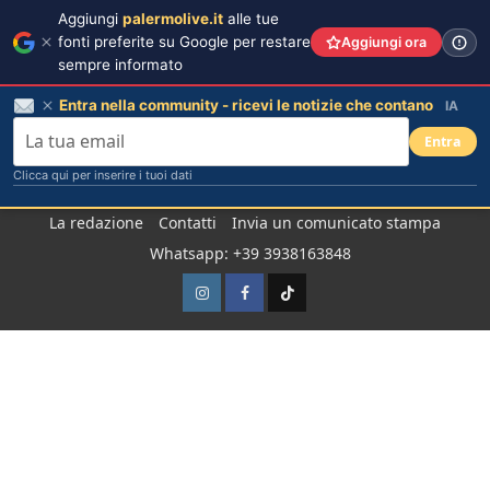
Aggiungi
palermolive.it
alle tue
fonti preferite su Google per restare
Aggiungi ora
sempre informato
Entra nella community - ricevi le notizie che contano
IA
Entra
Clicca qui per inserire i tuoi dati
Salta
La redazione
Contatti
Invia un comunicato stampa
al
Whatsapp: +39 3938163848
contenuto
Instagram
Facebook
TikTok