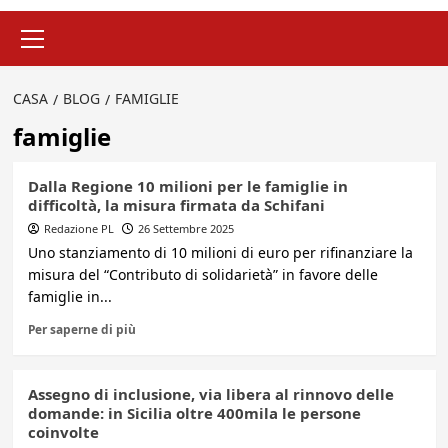
Menu
principale
CASA
BLOG
FAMIGLIE
famiglie
Dalla Regione 10 milioni per le famiglie in
difficoltà, la misura firmata da Schifani
Redazione PL
26 Settembre 2025
Uno stanziamento di 10 milioni di euro per rifinanziare la
misura del “Contributo di solidarietà” in favore delle
famiglie in...
Per saperne di più
Assegno di inclusione, via libera al rinnovo delle
domande: in Sicilia oltre 400mila le persone
coinvolte