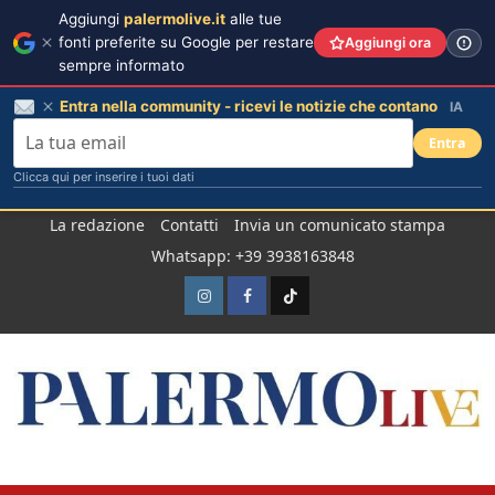
Aggiungi
palermolive.it
alle tue
fonti preferite su Google per restare
Aggiungi ora
sempre informato
Entra nella community - ricevi le notizie che contano
IA
Entra
Clicca qui per inserire i tuoi dati
Salta
La redazione
Contatti
Invia un comunicato stampa
al
Whatsapp: +39 3938163848
contenuto
Instagram
Facebook
TikTok