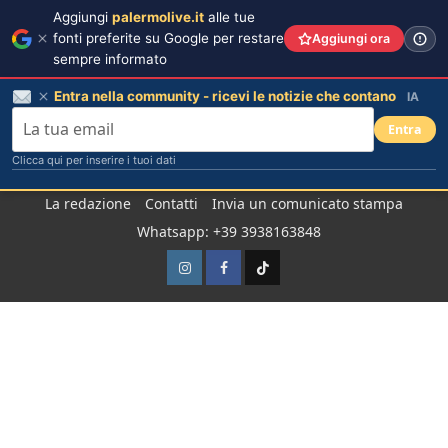
Aggiungi
palermolive.it
alle tue
fonti preferite su Google per restare
Aggiungi ora
sempre informato
Entra nella community - ricevi le notizie che contano
IA
Entra
Clicca qui per inserire i tuoi dati
Salta
La redazione
Contatti
Invia un comunicato stampa
al
Whatsapp: +39 3938163848
contenuto
Instagram
Facebook
TikTok