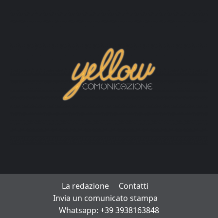
La redazione
Contatti
Invia un comunicato stampa
Whatsapp: +39 3938163848