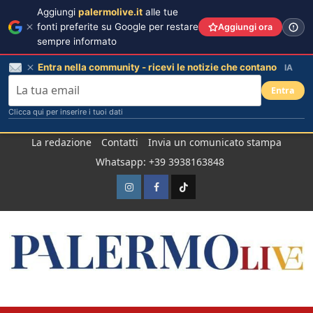
Aggiungi
palermolive.it
alle tue
fonti preferite su Google per restare
Aggiungi ora
sempre informato
Entra nella community - ricevi le notizie che contano
IA
Entra
Clicca qui per inserire i tuoi dati
Salta
La redazione
Contatti
Invia un comunicato stampa
al
Whatsapp: +39 3938163848
contenuto
Instagram
Facebook
TikTok