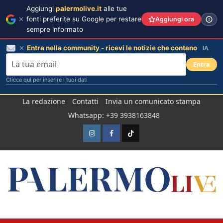
Aggiungi
palermolive.it
alle tue
fonti preferite su Google per restare
Aggiungi ora
sempre informato
Entra nella community - ricevi le notizie che contano
IA
Entra
Clicca qui per inserire i tuoi dati
Salta
La redazione
Contatti
Invia un comunicato stampa
al
Whatsapp: +39 3938163848
contenuto
Instagram
Facebook
TikTok