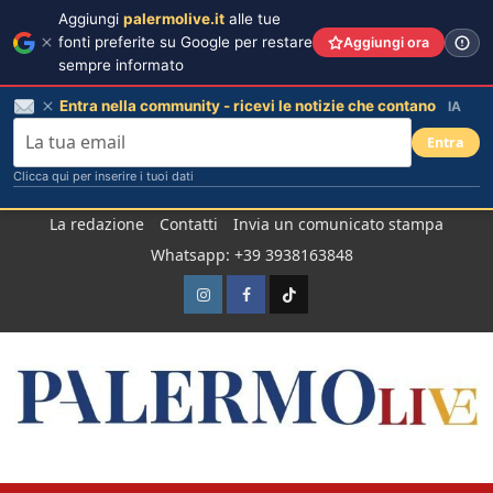
Aggiungi
palermolive.it
alle tue
fonti preferite su Google per restare
Aggiungi ora
sempre informato
Entra nella community - ricevi le notizie che contano
IA
Entra
Clicca qui per inserire i tuoi dati
Salta
La redazione
Contatti
Invia un comunicato stampa
al
Whatsapp: +39 3938163848
contenuto
Instagram
Facebook
TikTok