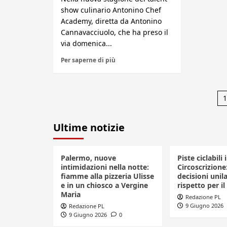
show culinario Antonino Chef
Academy, diretta da Antonino
Cannavacciuolo, che ha preso il
via domenica...
Per saperne di più
P
1
d
Ultime notizie
a
Palermo, nuove
Piste ciclabili 
intimidazioni nella notte:
Circoscrizione
fiamme alla pizzeria Ulisse
decisioni unila
e in un chiosco a Vergine
rispetto per il
Maria
Redazione PL
9 Giugno 2026
Redazione PL
9 Giugno 2026
0