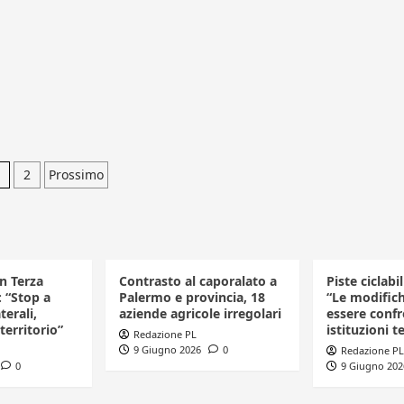
aginazione
2
Prossimo
egli
rticoli
in Terza
Contrasto al caporalato a
Piste ciclabi
: “Stop a
Palermo e provincia, 18
“Le modific
terali,
aziende agricole irregolari
essere confr
 territorio”
istituzioni te
Redazione PL
9 Giugno 2026
0
Redazione PL
0
9 Giugno 202