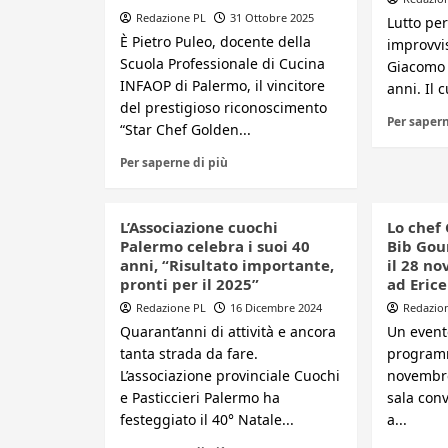
Redazione PL
31 Ottobre 2025
Lutto per
È Pietro Puleo, docente della
improvvi
Scuola Professionale di Cucina
Giacomo A
INFAOP di Palermo, il vincitore
anni. Il 
del prestigioso riconoscimento
Per sapern
“Star Chef Golden...
Per saperne di più
L’Associazione cuochi
Lo chef 
Palermo celebra i suoi 40
Bib Gou
anni, “Risultato importante,
il 28 n
pronti per il 2025”
ad Erice
Redazione PL
16 Dicembre 2024
Redazio
Quarant’anni di attività e ancora
Un evento
tanta strada da fare.
program
L’associazione provinciale Cuochi
novembre,
e Pasticcieri Palermo ha
sala conv
festeggiato il 40° Natale...
a...