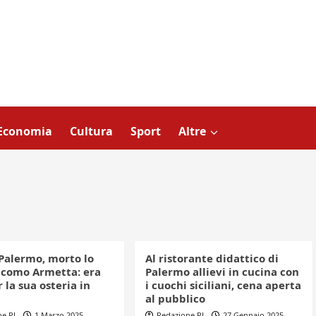
Economia
Cultura
Sport
Altre
 Palermo, morto lo
Al ristorante didattico di
acomo Armetta: era
Palermo allievi in cucina con
 la sua osteria in
i cuochi siciliani, cena aperta
al pubblico
ne PL
1 Marzo 2025
Redazione PL
27 Gennaio 2025