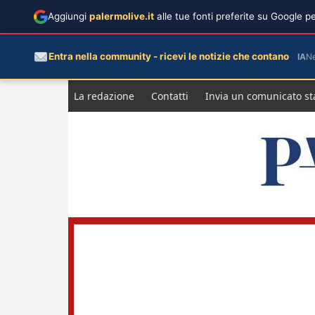
Aggiungi
palermolive.it
alle tue fonti preferite su Google 
Entra nella community - ricevi le notizie che contano
IA
N
Salta
La redazione
Contatti
Invia un comunicato s
al
contenuto