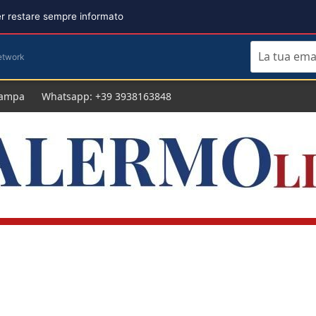
per restare sempre informato
etwork
tampa
Whatsapp: +39 3938163848