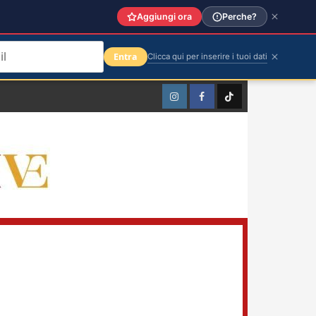
Aggiungi ora
Perche?
Entra
Clicca qui per inserire i tuoi dati
Instagram
Facebook
TikTok