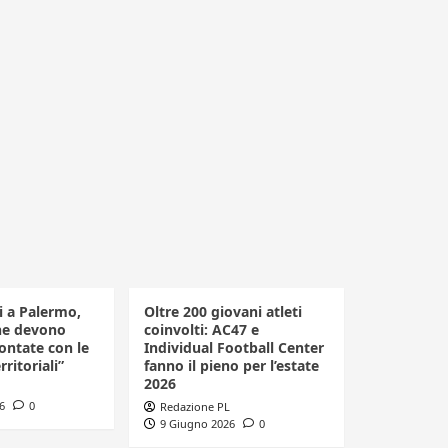
li a Palermo,
Oltre 200 giovani atleti
he devono
coinvolti: AC47 e
ontate con le
Individual Football Center
rritoriali”
fanno il pieno per l’estate
2026
6
0
Redazione PL
9 Giugno 2026
0