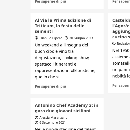
Per saperne di più
Per sapern
Al via la Prima Edizione di
Castelda
Triticum, la festa delle
L’Agorà: 
sementi
aggiunge
cucina s
Elian Lo Pipero
30 Giugno 2023
Redazio
Un weekend all’insegna del
Nel 1950
buon cibo e vino tra
assieme 
degustazioni, cooking show,
Tomasell
spettacoli itineranti e
un panifi
rappresentazioni folkloristiche,
nobiltà lo
quello che si...
Per sapern
Per saperne di più
Antonino Chef Academy 3: in
gara due giovani siciliani
Alessia Maranzano
6 Settembre 2021
Nella nuova stagione del talent