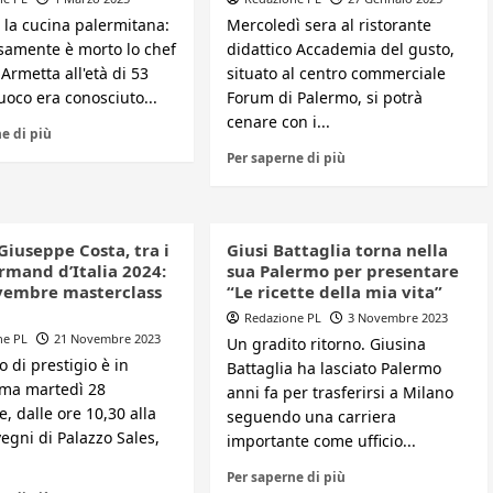
 la cucina palermitana:
Mercoledì sera al ristorante
samente è morto lo chef
didattico Accademia del gusto,
rmetta all'età di 53
situato al centro commerciale
cuoco era conosciuto...
Forum di Palermo, si potrà
cenare con i...
e di più
Per saperne di più
Giuseppe Costa, tra i
Giusi Battaglia torna nella
rmand d’Italia 2024:
sua Palermo per presentare
ovembre masterclass
“Le ricette della mia vita”
Redazione PL
3 Novembre 2023
ne PL
21 Novembre 2023
Un gradito ritorno. Giusina
 di prestigio è in
Battaglia ha lasciato Palermo
ma martedì 28
anni fa per trasferirsi a Milano
 dalle ore 10,30 alla
seguendo una carriera
egni di Palazzo Sales,
importante come ufficio...
Per saperne di più